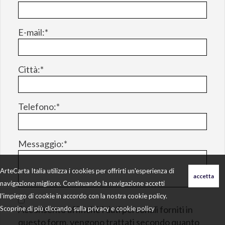
E-mail:*
Città:*
Telefono:*
Messaggio:*
ArteCarta Italia utilizza i cookies per offrirti un'esperienza di
navigazione migliore. Continuando la navigazione accetti
l'impiego di cookie in accordo con la nostra cookie policy.
Acconsento affinchè i dati personali forniti in
Scoprine di più cliccando sulla
privacy e cookie policy
questo form, vengono trattati secondo quanto