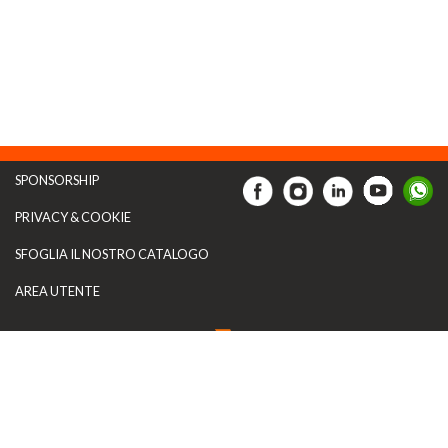
SPONSORSHIP
PRIVACY & COOKIE
SFOGLIA IL NOSTRO CATALOGO
AREA UTENTE
Artecarta Italia s.r.l.
P.I.: 04528911219