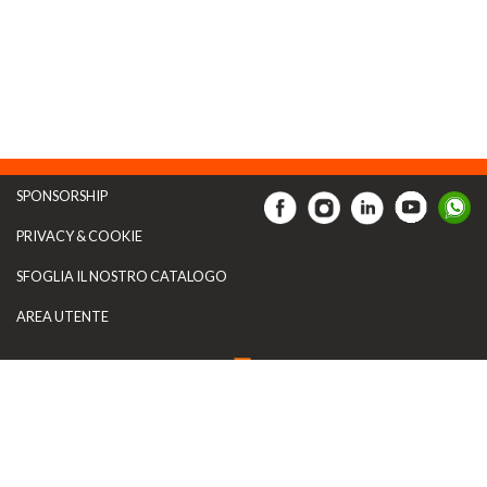
SPONSORSHIP
PRIVACY & COOKIE
SFOGLIA IL NOSTRO CATALOGO
AREA UTENTE
Artecarta Italia s.r.l.
P.I.: 04528911219